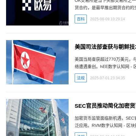
OK交易所是当下头部交易所之
货合约，是最早推出期货合约的
的衍生品交易量占据市场的大头
百科
2025-08-09 10:29:14
美国司法部查获与朝鲜技
美国当局查获超过770万美元，
络遭遇重创。hEE数字认知网 
密洗钱网络美国司法部（DOJ）
法规
2025-07-01 23:34:35
SEC官员推动简化加密
加密货币监管面临新机遇，SE
泛应用。RVM数字认知网 - 
程序在华盛顿特区于6月5日举