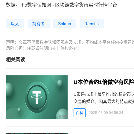
数据。rho数字认知网 - 区块链数字货币实时行情平台
以太
持有者
Solana
Remittix
声明：文章不代表数字认知网观点及立场，不构成本平台任何投资建
风险自担！转载请注明出处！侵权必究！
相关阅读
U本位合约1倍做空有风
U币是市场上最早推出的稳定币
交易的媒介。因其最大的特点就
约交易的风险性也是有目共睹，
百科
2025-08-09 04:59:34