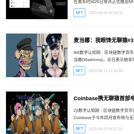
在美东时间26日零点正式推出NFT通行证[
0.3ETH，总量为一万枚。
NFT
2025-08-04 04:59:32
麦当娜：我眼馋无聊猿#375
tb6数字认知网 - 区块链数字货
当娜(Madonna)，近日表示
贵了。据《Decrypt》今日报导，B
NFT
2025-08-15 22:54:43
ZjI数字认知网 - 区块链数字货币
Coinbase于今年四月宣布将与无
TRILOGY，今日已推出首部曲RUN
NFT
2025-06-23 04:17:02