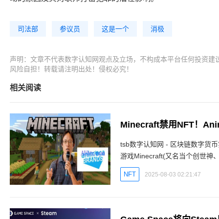
司法部
参议员
这是一个
消极
声明：文章不代表数字认知网观点及立场，不构成本平台任何投资建
风险自担！转载请注明出处！侵权必究！
相关阅读
Minecraft禁用NFT！
tsb数字认知网 - 区块链数字货
游戏Minecraft(又名当个创
NFT与区块链相关营运方针，公
NFT
2025-08-03 02:21:47