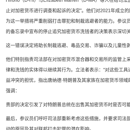
Hirono（D-HI）与Elizabeth Warren（D-MA）等人在
止对加密货币进行调查和起诉的决定”。他们对2021年成立的国
为这一举措将严重削弱打击罪犯和制裁逃避者的能力。参议员们
的备忘录中宣布的停止追究加密货币洗钱者的决策表示深切关
这一错误决定将助长制裁逃避、毒品交易、诈骗以及儿童性
他们特别指责司法部在对加密货币混合器和交易所的监管上
律和洗钱的实体得以继续其行为。立法者表示：“对这些工具
益冲突的担忧，指出唐纳德·特朗普及其家族在加密货币领域
强调：
贵部的决定引发了对特朗普总统在出售其加密货币时是否可
最后，参议员们呼吁司法部重新考虑这些措施，并要求司法部
动的原因及其对联邦打击犯罪的潜在影响。