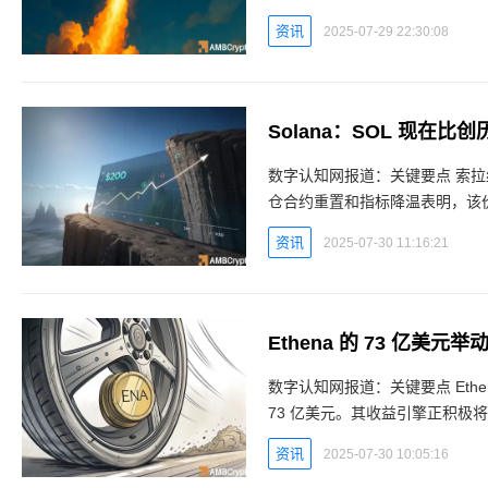
资讯
2025-07-29 22:30:08
Solana：SOL 现在
数字认知网报道：关键要点 索拉
仓合约重置和指标降温表明，该
资讯
2025-07-30 11:16:21
数字认知网报道：关键要点 Ethe
73 亿美元。其收益引擎正积极将 
块链数字货币实
资讯
2025-07-30 10:05:16