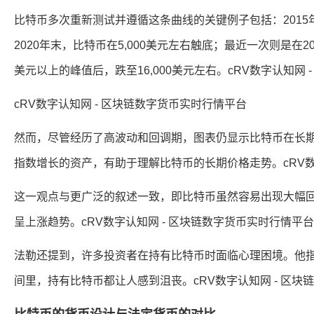
比特币多次重新测试并遵循这条曲线的关键例子包括：2015年
2020年末，比特币在5,000美元左右触底；最近一次则是在20
美元以上的峰值后，跌至16,000美元左右。cRV数字认知网
cRV数字认知网 - 区块链数字货币实时行情平台
然而，尽管经历了高波动和回调期，图表仍显示比特币在长
指数增长的资产，有助于理解比特币的长期价格走势。cRV数
这一观点与更广泛的叙述一致，即比特币虽然容易出现大幅
呈上涨趋势。cRV数字认知网 - 区块链数字货币实时行情平台
法勒还提到，许多投资者在持有比特币时面临心理困境。他指
间里，持有比特币都让人感到沮丧。cRV数字认知网 - 区块