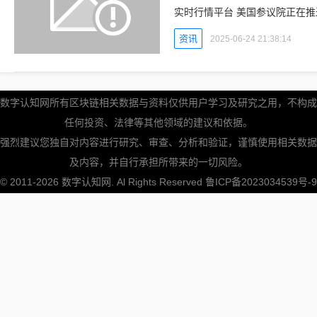
实时行情平台 美国参议院正在推进一项具有里程碑意义的加密货币法案，名为“稳定币统一标
准保障法案”(GENIUS)，旨在
资讯
2025-06-24 21:38:14
数字认知网所有区块链相关数据与资料仅供用户学习及研究之用，不构成
任何投资、法律等其他领域的建议和依据。
强烈建议您独自对内容进行研究、审查、分析和验证，谨慎使用相关数据
及内容，并自行承担所带来的一切风险。
© 2011-2026
数字认知网
. Al Rights Reserved
鲁ICP备2023034539号-9