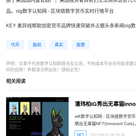
由于美国国内监管趋严，美国投资者目前仍无法购买这些代
品。nig数字认知网 - 区块链数字货币实时行情平台
KEY 差异线帮助加密货币品牌快速突破并占据头条新闻nig数
代币
股权
真实
股票
声明：文章不代表数字认知网观点及立场，不构成本平台任何投资建
风险自担！转载请注明出处！侵权必究！
相关阅读
潘玮柏IG秀出无辜猫Innoc
aiK数字认知网 - 区块链数字
晒出无辜猫NFT(Innocent
辜猫NFT，创作似乎参考七龙珠
NFT
2025-08-07 08:19:38