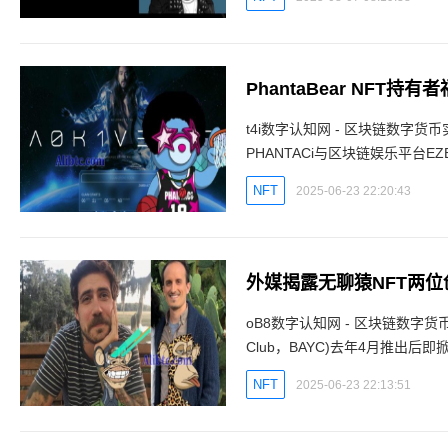
PhantaBear NFT持有者
t4i数字认知网 - 区块链数字
PHANTACi与区块链娱乐平台EZ
示：他们与曾获美国葛莱美音乐奖提
NFT
2025-06-23 22:20:43
外媒揭露无聊猿NFT两位
oB8数字认知网 - 区块链数字货币实
Club，BAYC)去年4月推出
小贾斯汀等众多名人竞相收藏。
NFT
2025-06-23 22:13:51