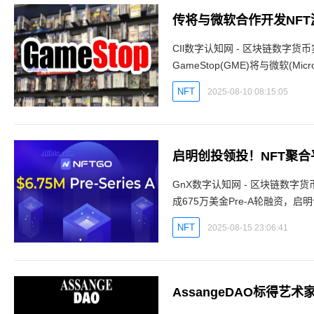
传将与微软合作开发NFT游
CIl数字认知网 - 区块链数
GameStop(GME)将与微软(M
近13%。CIl数字认知网 - 区块
NFT
2025-08-10 08:15:05
启明创投领投！NFT聚合平
GnX数字认知网 - 区块链数字
成675万美金Pre-A轮融资，启明创投领
Zonff Partners、
NFT
2025-08-15 23:06:41
AssangeDAO标得艺术家P