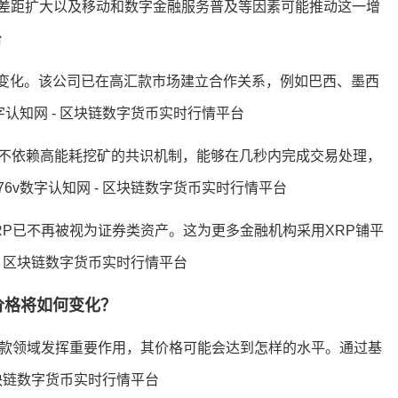
差距扩大以及移动和数字金融服务普及等因素可能推动这一增
台
这些变化。该公司已在高汇款市场建立合作关系，例如巴西、墨西
认知网 - 区块链数字货币实时行情平台
用了不依赖高能耗挖矿的共识机制，能够在几秒内完成交易处理，
v数字认知网 - 区块链数字货币实时行情平台
P已不再被视为证券类资产。这为更多金融机构采用XRP铺平
- 区块链数字货币实时行情平台
其价格将如何变化？
汇款领域发挥重要作用，其价格可能会达到怎样的水平。通过基
区块链数字货币实时行情平台