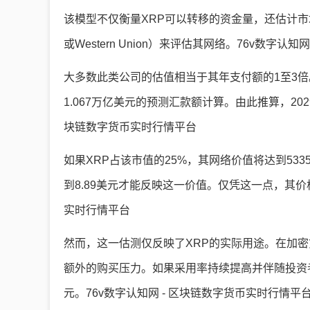
该模型不仅衡量XRP可以转移的资金量，还估计市场
或Western Union）来评估其网络。76v数字认
大多数此类公司的估值相当于其年支付额的1至3倍
1.067万亿美元的预测汇款额计算。由此推算，202
块链数字货币实时行情平台
如果XRP占该市值的25%，其网络价值将达到53
到8.89美元才能反映这一价值。仅凭这一点，其价
实时行情平台
然而，这一估测仅反映了XRP的实际用途。在加
额外的购买压力。如果采用率持续提高并伴随投资者信
元。76v数字认知网 - 区块链数字货币实时行情平