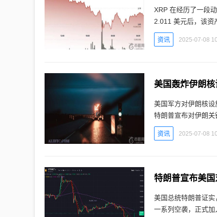
XRP 在经历了一段
2.011 美元后，
1Bc数字认知网 -
资讯
2025-07-08 10
美国轰炸伊朗核
美国军方对伊朗核设施
特朗普宣布对伊朗关键
清算，其中以太币和比
资讯
2025-07-08 10
特朗普宣布美国
美国总统特朗普证实
一系列空袭，正式加入