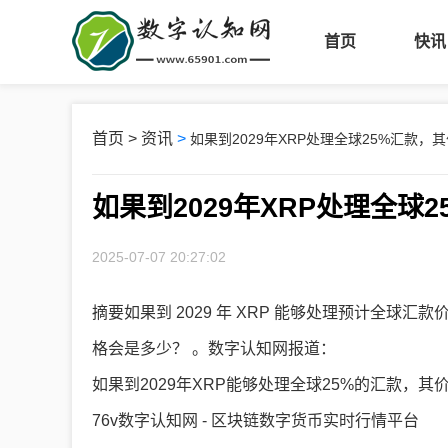
首页
快讯
首页
>
资讯
>
如果到2029年XRP处理全球25%汇款
如果到2029年XRP处理全
2025-07-07 20:27:02
摘要如果到 2029 年 XRP 能够处理预计全球汇
格会是多少？ 。数字认知网报道：
如果到2029年XRP能够处理全球25%的汇款
76v数字认知网 - 区块链数字货币实时行情平台